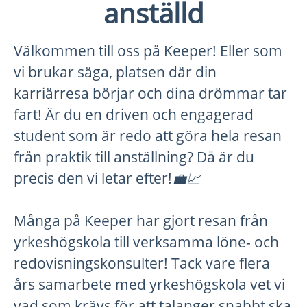
anställd
Välkommen till oss på Keeper! Eller som
vi brukar säga, platsen där din
karriärresa börjar och dina drömmar tar
fart! Är du en driven och engagerad
student som är redo att göra hela resan
från praktik till anställning? Då är du
precis den vi letar efter!
💼📈
Många på Keeper har gjort resan från
yrkeshögskola till verksamma löne- och
redovisningskonsulter! Tack vare flera
års samarbete med yrkeshögskola vet vi
vad som krävs för att talanger snabbt ska