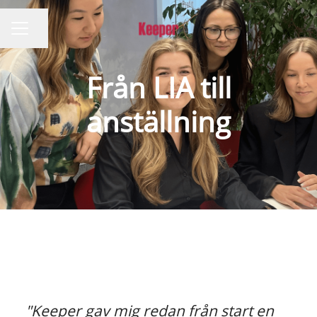
Dela sidan
KARRIÄRMENY
Från LIA till
anställning
"Keeper gav mig redan från start en