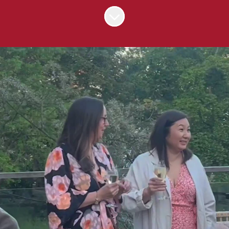
Skrolla för mer innehåll
Välkommen till
Keeper!
Vi är ett innovativt tillväxtbolag inom
redovisning, lön och rådgivning med bas i
Vasastan och kunder över hela Sverige.
Vi hjälper medelstora och stora företag
genom smarta lösningar och branschens
vassaste konsulter.