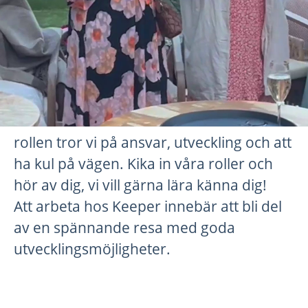
Vi växer och letar efter fler som vill vara
med på resan. Hos oss får du både
tryggheten i ett starkt team och friheten
att påverka din vardag, kundrelationer
och hur vi jobbar framåt. Oavsett om du
är senior eller fortfarande växer in i
rollen tror vi på ansvar, utveckling och att
ha kul på vägen. Kika in våra roller och
hör av dig, vi vill gärna lära känna dig!
Att arbeta hos Kee
per innebär att bli del
av en spännande resa med goda
utvecklingsmöjligheter.